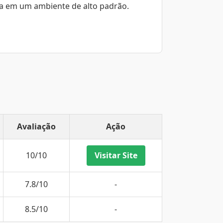
ia em um ambiente de alto padrão.
Avaliação
Ação
10/10
Visitar Site
7.8/10
-
8.5/10
-