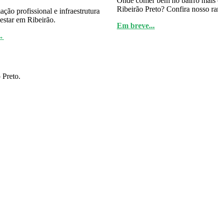
Onde comer bem no bairro mais
Ribeirão Preto? Confira nosso ra
ção profissional e infraestrutura
estar em Ribeirão.
Em breve...
→
 Preto.