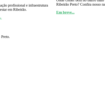
Onde comer bem no bairro mais
Ribeirão Preto? Confira nosso ra
ção profissional e infraestrutura
estar em Ribeirão.
Em breve...
→
 Preto.