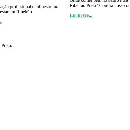
Onde comer bem no bairro mais
Ribeirão Preto? Confira nosso ra
ção profissional e infraestrutura
estar em Ribeirão.
Em breve...
→
 Preto.